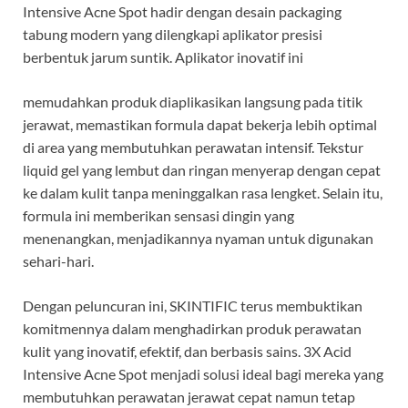
Intensive Acne Spot hadir dengan desain packaging
tabung modern yang dilengkapi aplikator presisi
berbentuk jarum suntik. Aplikator inovatif ini
memudahkan produk diaplikasikan langsung pada titik
jerawat, memastikan formula dapat bekerja lebih optimal
di area yang membutuhkan perawatan intensif. Tekstur
liquid gel yang lembut dan ringan menyerap dengan cepat
ke dalam kulit tanpa meninggalkan rasa lengket. Selain itu,
formula ini memberikan sensasi dingin yang
menenangkan, menjadikannya nyaman untuk digunakan
sehari-hari.
Dengan peluncuran ini, SKINTIFIC terus membuktikan
komitmennya dalam menghadirkan produk perawatan
kulit yang inovatif, efektif, dan berbasis sains. 3X Acid
Intensive Acne Spot menjadi solusi ideal bagi mereka yang
membutuhkan perawatan jerawat cepat namun tetap