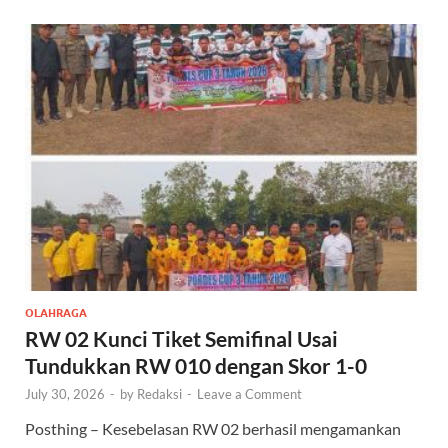
OLAHRAGA
RW 02 Kunci Tiket Semifinal Usai
Tundukkan RW 010 dengan Skor 1-0
July 30, 2026
-
by
Redaksi
-
Leave a Comment
Posthing – Kesebelasan RW 02 berhasil mengamankan