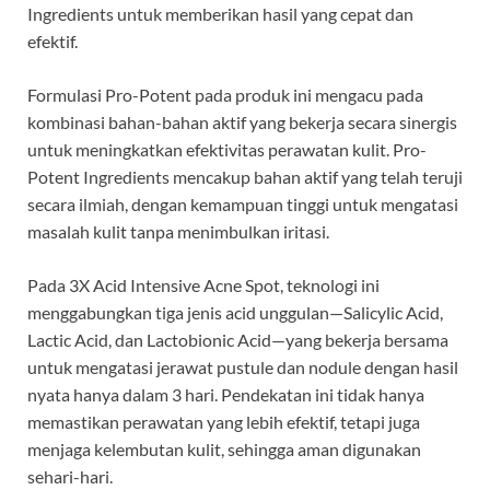
Ingredients untuk memberikan hasil yang cepat dan
efektif.
Formulasi Pro-Potent pada produk ini mengacu pada
kombinasi bahan-bahan aktif yang bekerja secara sinergis
untuk meningkatkan efektivitas perawatan kulit. Pro-
Potent Ingredients mencakup bahan aktif yang telah teruji
secara ilmiah, dengan kemampuan tinggi untuk mengatasi
masalah kulit tanpa menimbulkan iritasi.
Pada 3X Acid Intensive Acne Spot, teknologi ini
menggabungkan tiga jenis acid unggulan—Salicylic Acid,
Lactic Acid, dan Lactobionic Acid—yang bekerja bersama
untuk mengatasi jerawat pustule dan nodule dengan hasil
nyata hanya dalam 3 hari. Pendekatan ini tidak hanya
memastikan perawatan yang lebih efektif, tetapi juga
menjaga kelembutan kulit, sehingga aman digunakan
sehari-hari.