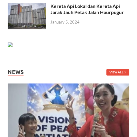
Kereta Api Lokal dan Kereta Api
Jarak Jauh Petak Jalan Haurpugur
January 5, 2024
NEWS
VIEW ALL