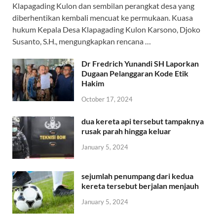
Klapagading Kulon dan sembilan perangkat desa yang
diberhentikan kembali mencuat ke permukaan. Kuasa
hukum Kepala Desa Klapagading Kulon Karsono, Djoko
Susanto, S.H., mengungkapkan rencana …
Dr Fredrich Yunandi SH Laporkan
Dugaan Pelanggaran Kode Etik
Hakim
October 17, 2024
dua kereta api tersebut tampaknya
rusak parah hingga keluar
January 5, 2024
sejumlah penumpang dari kedua
kereta tersebut berjalan menjauh
January 5, 2024