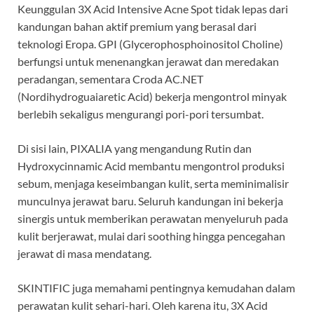
Keunggulan 3X Acid Intensive Acne Spot tidak lepas dari
kandungan bahan aktif premium yang berasal dari
teknologi Eropa. GPI (Glycerophosphoinositol Choline)
berfungsi untuk menenangkan jerawat dan meredakan
peradangan, sementara Croda AC.NET
(Nordihydroguaiaretic Acid) bekerja mengontrol minyak
berlebih sekaligus mengurangi pori-pori tersumbat.
Di sisi lain, PIXALIA yang mengandung Rutin dan
Hydroxycinnamic Acid membantu mengontrol produksi
sebum, menjaga keseimbangan kulit, serta meminimalisir
munculnya jerawat baru. Seluruh kandungan ini bekerja
sinergis untuk memberikan perawatan menyeluruh pada
kulit berjerawat, mulai dari soothing hingga pencegahan
jerawat di masa mendatang.
SKINTIFIC juga memahami pentingnya kemudahan dalam
perawatan kulit sehari-hari. Oleh karena itu, 3X Acid