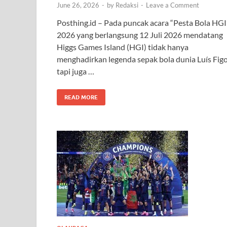
June 26, 2026
-
by
Redaksi
-
Leave a Comment
Posthing.id – Pada puncak acara “Pesta Bola HGI
2026 yang berlangsung 12 Juli 2026 mendatang
Higgs Games Island (HGI) tidak hanya
menghadirkan legenda sepak bola dunia Luís Figo
tapi juga …
READ MORE