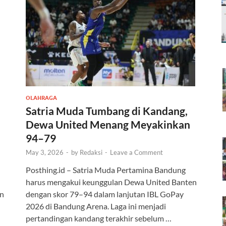
OLAHRAGA
Satria Muda Tumbang di Kandang,
Dewa United Menang Meyakinkan
94–79
May 3, 2026
-
by
Redaksi
-
Leave a Comment
Posthing.id – Satria Muda Pertamina Bandung
harus mengakui keunggulan Dewa United Banten
an
dengan skor 79–94 dalam lanjutan IBL GoPay
2026 di Bandung Arena. Laga ini menjadi
pertandingan kandang terakhir sebelum …