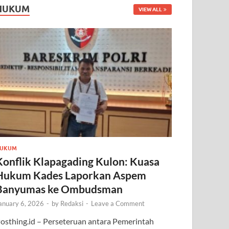
HUKUM
VIEW ALL
UKUM
Konflik Klapagading Kulon: Kuasa
Hukum Kades Laporkan Aspem
Banyumas ke Ombudsman
anuary 6, 2026
-
by
Redaksi
-
Leave a Comment
osthing.id – Perseteruan antara Pemerintah