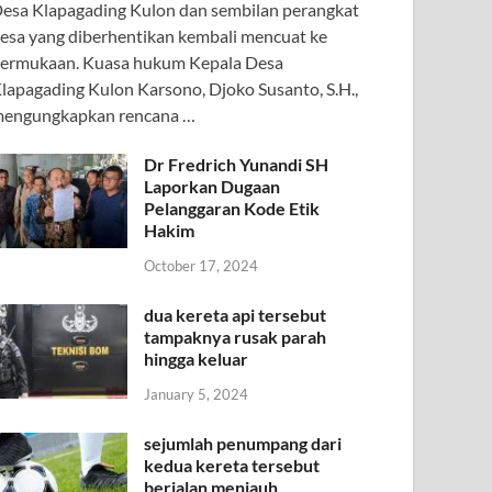
esa Klapagading Kulon dan sembilan perangkat
esa yang diberhentikan kembali mencuat ke
ermukaan. Kuasa hukum Kepala Desa
lapagading Kulon Karsono, Djoko Susanto, S.H.,
engungkapkan rencana …
Dr Fredrich Yunandi SH
Laporkan Dugaan
Pelanggaran Kode Etik
Hakim
October 17, 2024
dua kereta api tersebut
tampaknya rusak parah
hingga keluar
January 5, 2024
sejumlah penumpang dari
kedua kereta tersebut
berjalan menjauh