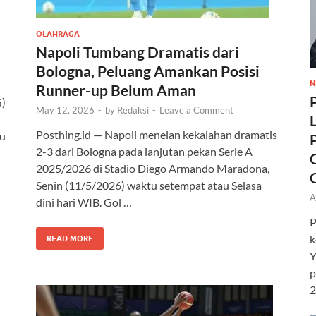
OLAHRAGA
Napoli Tumbang Dramatis dari
Bologna, Peluang Amankan Posisi
N
Runner-up Belum Aman
G)
May 12, 2026
-
by
Redaksi
-
Leave a Comment
Posthing.id — Napoli menelan kekalahan dramatis
du
2-3 dari Bologna pada lanjutan pekan Serie A
2025/2026 di Stadio Diego Armando Maradona,
Senin (11/5/2026) waktu setempat atau Selasa
A
dini hari WIB. Gol …
P
k
READ MORE
Y
p
2