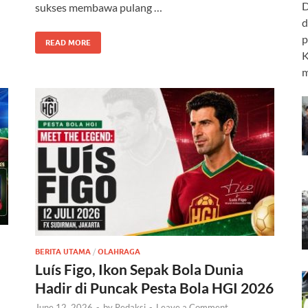
D
sukses membawa pulang …
d
p
READ MORE
K
m
BERITA UTAMA
/
OLAHRAGA
Luís Figo, Ikon Sepak Bola Dunia
Hadir di Puncak Pesta Bola HGI 2026
June 12, 2026
-
by
Redaksi
-
Leave a Comment