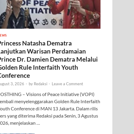
EWS
Princess Natasha Dematra
Lanjutkan Warisan Perdamaian
Prince Dr. Damien Dematra Melalui
Golden Rule Interfaith Youth
Conference
ugust 3, 2026
-
by
Redaksi
-
Leave a Comment
OSTHING – Visions of Peace Initiative (VOPI)
embali menyelenggarakan Golden Rule Interfaith
outh Conference di MAN 13 Jakarta. Dalam rilis
ers yang diterima Redaksi pada Senin, 3 Agustus
026, menjelaskan …