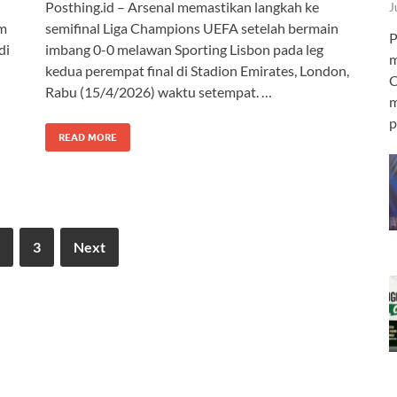
Posthing.id – Arsenal memastikan langkah ke
J
am
semifinal Liga Champions UEFA setelah bermain
P
di
imbang 0-0 melawan Sporting Lisbon pada leg
m
kedua perempat final di Stadion Emirates, London,
C
Rabu (15/4/2026) waktu setempat. …
m
p
READ MORE
3
Next