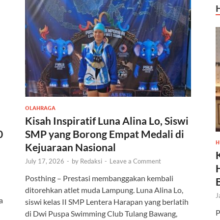
OLAHRAGA
Kisah Inspiratif Luna Alina Lo, Siswi
0
SMP yang Borong Empat Medali di
H
Kejuaraan Nasional
July 17, 2026
-
by
Redaksi
-
Leave a Comment
Posthing – Prestasi membanggakan kembali
ditorehkan atlet muda Lampung. Luna Alina Lo,
J
a
siswi kelas II SMP Lentera Harapan yang berlatih
P
di Dwi Puspa Swimming Club Tulang Bawang,