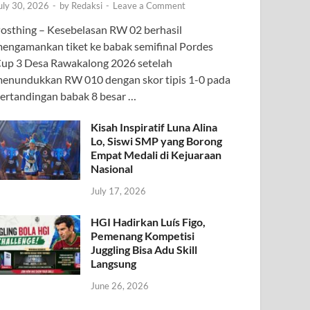
uly 30, 2026
-
by
Redaksi
-
Leave a Comment
osthing – Kesebelasan RW 02 berhasil
engamankan tiket ke babak semifinal Pordes
up 3 Desa Rawakalong 2026 setelah
enundukkan RW 010 dengan skor tipis 1-0 pada
ertandingan babak 8 besar …
Kisah Inspiratif Luna Alina
Lo, Siswi SMP yang Borong
Empat Medali di Kejuaraan
Nasional
July 17, 2026
HGI Hadirkan Luís Figo,
Pemenang Kompetisi
Juggling Bisa Adu Skill
Langsung
June 26, 2026