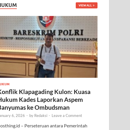
HUKUM
VIEW ALL
UKUM
Konflik Klapagading Kulon: Kuasa
Hukum Kades Laporkan Aspem
Banyumas ke Ombudsman
anuary 6, 2026
-
by
Redaksi
-
Leave a Comment
osthing.id – Perseteruan antara Pemerintah