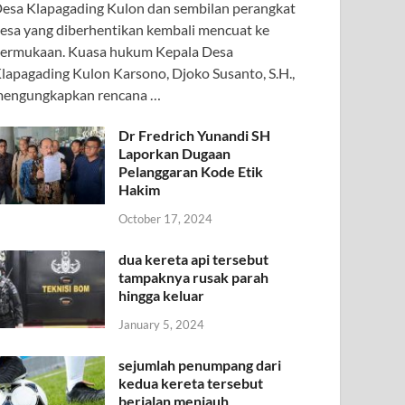
esa Klapagading Kulon dan sembilan perangkat
esa yang diberhentikan kembali mencuat ke
ermukaan. Kuasa hukum Kepala Desa
lapagading Kulon Karsono, Djoko Susanto, S.H.,
engungkapkan rencana …
Dr Fredrich Yunandi SH
Laporkan Dugaan
Pelanggaran Kode Etik
Hakim
October 17, 2024
dua kereta api tersebut
tampaknya rusak parah
hingga keluar
January 5, 2024
sejumlah penumpang dari
kedua kereta tersebut
berjalan menjauh