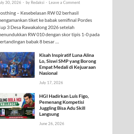
uly 30, 2026
-
by
Redaksi
-
Leave a Comment
osthing – Kesebelasan RW 02 berhasil
engamankan tiket ke babak semifinal Pordes
up 3 Desa Rawakalong 2026 setelah
enundukkan RW 010 dengan skor tipis 1-0 pada
ertandingan babak 8 besar …
Kisah Inspiratif Luna Alina
Lo, Siswi SMP yang Borong
Empat Medali di Kejuaraan
Nasional
July 17, 2026
HGI Hadirkan Luís Figo,
Pemenang Kompetisi
Juggling Bisa Adu Skill
Langsung
June 26, 2026