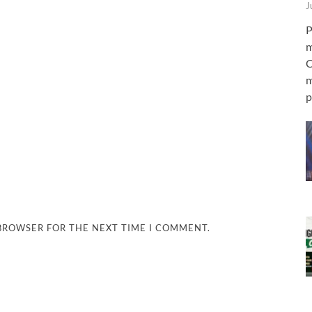
J
P
m
C
m
p
 BROWSER FOR THE NEXT TIME I COMMENT.