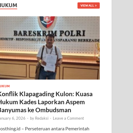
HUKUM
VIEW ALL
UKUM
Konflik Klapagading Kulon: Kuasa
Hukum Kades Laporkan Aspem
Banyumas ke Ombudsman
anuary 6, 2026
-
by
Redaksi
-
Leave a Comment
osthing.id – Perseteruan antara Pemerintah