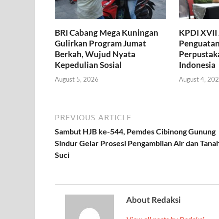
BRI Cabang Mega Kuningan
KPDI XVII
Gulirkan Program Jumat
Penguatan
Berkah, Wujud Nyata
Perpustaka
Kepedulian Sosial
Indonesia
August 5, 2026
August 4, 20
PREVIOUS ARTICLE
Sambut HJB ke-544, Pemdes Cibinong Gunung
Sindur Gelar Prosesi Pengambilan Air dan Tana
Suci
About Redaksi