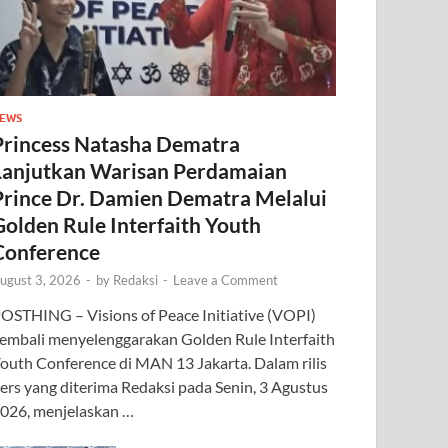
EWS
Princess Natasha Dematra
Lanjutkan Warisan Perdamaian
Prince Dr. Damien Dematra Melalui
Golden Rule Interfaith Youth
Conference
ugust 3, 2026
-
by
Redaksi
-
Leave a Comment
OSTHING – Visions of Peace Initiative (VOPI)
embali menyelenggarakan Golden Rule Interfaith
outh Conference di MAN 13 Jakarta. Dalam rilis
ers yang diterima Redaksi pada Senin, 3 Agustus
026, menjelaskan …