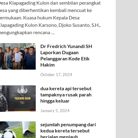
esa Klapagading Kulon dan sembilan perangkat
esa yang diberhentikan kembali mencuat ke
ermukaan. Kuasa hukum Kepala Desa
lapagading Kulon Karsono, Djoko Susanto, S.H.,
engungkapkan rencana …
Dr Fredrich Yunandi SH
Laporkan Dugaan
Pelanggaran Kode Etik
Hakim
October 17, 2024
dua kereta api tersebut
tampaknya rusak parah
hingga keluar
January 5, 2024
sejumlah penumpang dari
kedua kereta tersebut
berjalan menjauh