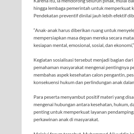
Karena itu, ia mendorong seluruh pihak, mulai da
hingga lembaga pemerintah untuk memperkuat k
Pendekatan preventif dinilai jauh lebih efektif 
“Anak-anak harus diberikan ruang untuk menyele
mempersiapkan masa depan mereka secara matang.
kesiapan mental, emosional, sosial, dan ekonomi,”
Kegiatan sosialisasi tersebut menjadi bagian d
pemahaman masyarakat mengenai pentingnya pere
membahas aspek kesehatan calon pengantin, p
konsekuensi hukum dan perlindungan anak dala
Para peserta menyambut positif materi yang dis
mengenai hubungan antara kesehatan, hukum, da
penting untuk memperkuat layanan pendampingan
perkawinan anak di masyarakat.
Melalui forum tersebut, Muhammad Aliyuddin 