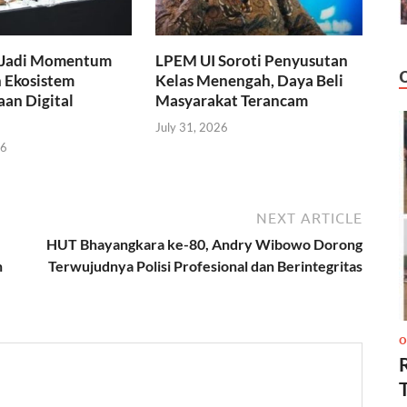
 Jadi Momentum
LPEM UI Soroti Penyusutan
 Ekosistem
Kelas Menengah, Daya Beli
an Digital
Masyarakat Terancam
July 31, 2026
26
NEXT ARTICLE
HUT Bhayangkara ke-80, Andry Wibowo Dorong
h
Terwujudnya Polisi Profesional dan Berintegritas
O