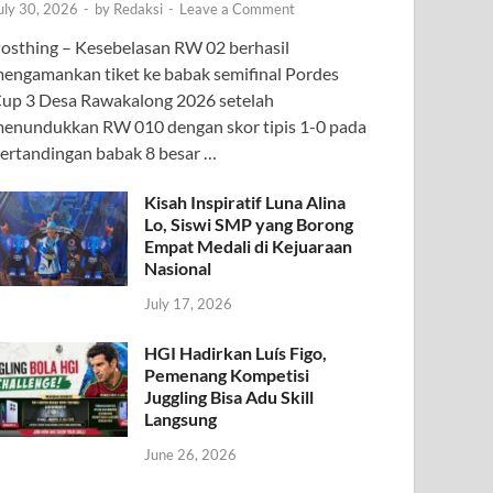
uly 30, 2026
-
by
Redaksi
-
Leave a Comment
osthing – Kesebelasan RW 02 berhasil
engamankan tiket ke babak semifinal Pordes
up 3 Desa Rawakalong 2026 setelah
enundukkan RW 010 dengan skor tipis 1-0 pada
ertandingan babak 8 besar …
Kisah Inspiratif Luna Alina
Lo, Siswi SMP yang Borong
Empat Medali di Kejuaraan
Nasional
July 17, 2026
HGI Hadirkan Luís Figo,
Pemenang Kompetisi
Juggling Bisa Adu Skill
Langsung
June 26, 2026