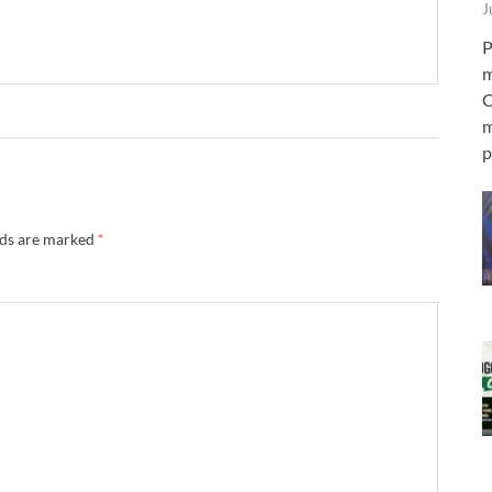
J
P
m
C
m
p
lds are marked
*