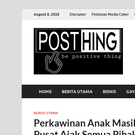
August 8, 2026
Disclamer
Pedoman Media Cyber
P
HOME
BERITA UTAMA
BISNIS
GAY
BERITA UTAMA
Perkawinan Anak Masih 
Pusat Ajak Semua Piha