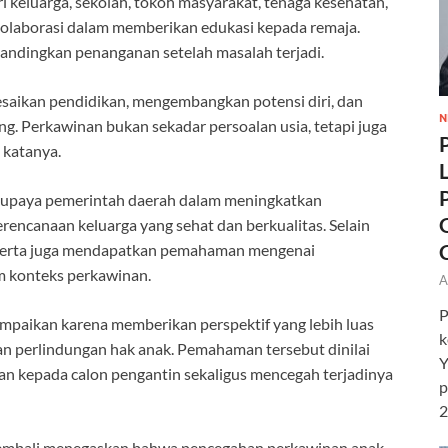
ri keluarga, sekolah, tokoh masyarakat, tenaga kesehatan,
olaborasi dalam memberikan edukasi kepada remaja.
dibandingkan penanganan setelah masalah terjadi.
saikan pendidikan, mengembangkan potensi diri, dan
N
 Perkawinan bukan sekadar persoalan usia, tetapi juga
 katanya.
ari upaya pemerintah daerah dalam meningkatkan
ncanaan keluarga yang sehat dan berkualitas. Selain
eserta juga mendapatkan pemahaman mengenai
m konteks perkawinan.
A
P
ampaikan karena memberikan perspektif yang lebih luas
k
n perlindungan hak anak. Pemahaman tersebut dinilai
Y
 kepada calon pengantin sekaligus mencegah terjadinya
p
2
kembali menegaskan bahwa pencegahan perkawinan anak