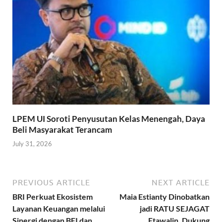
LPEM UI Soroti Penyusutan Kelas Menengah, Daya
Beli Masyarakat Terancam
July 31, 2026
PREVIOUS ARTICLE
NEXT ARTICLE
BRI Perkuat Ekosistem
Maia Estianty Dinobatkan
Layanan Keuangan melalui
jadi RATU SEJAGAT
Sinergi dengan BEI dan
Etawalin, Dukung