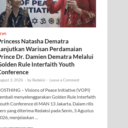
EWS
Princess Natasha Dematra
Lanjutkan Warisan Perdamaian
Prince Dr. Damien Dematra Melalui
Golden Rule Interfaith Youth
Conference
ugust 3, 2026
-
by
Redaksi
-
Leave a Comment
OSTHING – Visions of Peace Initiative (VOPI)
embali menyelenggarakan Golden Rule Interfaith
outh Conference di MAN 13 Jakarta. Dalam rilis
ers yang diterima Redaksi pada Senin, 3 Agustus
026, menjelaskan …