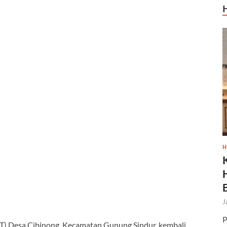
H
J
P
MT) Desa Cibinong, Kecamatan Gunung Sindur, kembali