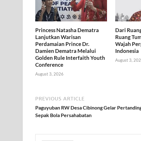
Princess Natasha Dematra
Dari Ruan
Lanjutkan Warisan
Ruang Tum
Perdamaian Prince Dr.
Wajah Per
Damien Dematra Melalui
Indonesia
Golden Rule Interfaith Youth
August 3, 20
Conference
August 3, 2026
PREVIOUS ARTICLE
Paguyuban RW Desa Cibinong Gelar Pertandin
Sepak Bola Persahabatan