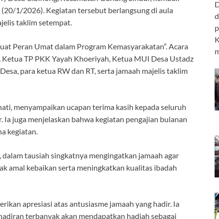
D
(20/1/2026). Kegiatan tersebut berlangsung di aula
d
elis taklim setempat.
p
K
rkuat Peran Umat dalam Program Kemasyarakatan”. Acara
m
di, Ketua TP PKK Yayah Khoeriyah, Ketua MUI Desa Ustadz
a, para ketua RW dan RT, serta jamaah majelis taklim
ati, menyampaikan ucapan terima kasih kepada seluruh
. Ia juga menjelaskan bahwa kegiatan pengajian bulanan
a kegiatan.
, dalam tausiah singkatnya mengingatkan jamaah agar
 amal kebaikan serta meningkatkan kualitas ibadah
rikan apresiasi atas antusiasme jamaah yang hadir. Ia
adiran terbanyak akan mendapatkan hadiah sebagai