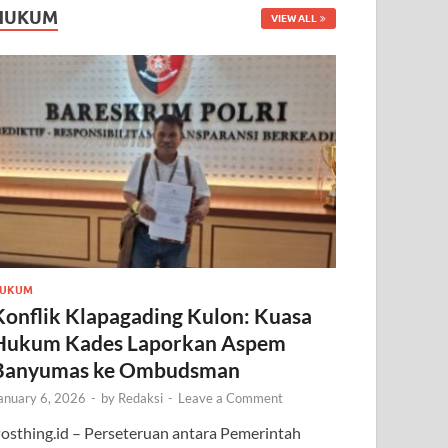
HUKUM
VIEW ALL
UKUM
Konflik Klapagading Kulon: Kuasa
Hukum Kades Laporkan Aspem
Banyumas ke Ombudsman
anuary 6, 2026
-
by
Redaksi
-
Leave a Comment
osthing.id – Perseteruan antara Pemerintah