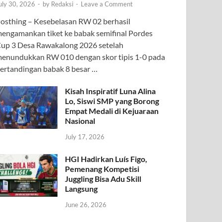
uly 30, 2026
-
by
Redaksi
-
Leave a Comment
osthing – Kesebelasan RW 02 berhasil
engamankan tiket ke babak semifinal Pordes
up 3 Desa Rawakalong 2026 setelah
enundukkan RW 010 dengan skor tipis 1-0 pada
ertandingan babak 8 besar …
Kisah Inspiratif Luna Alina
Lo, Siswi SMP yang Borong
Empat Medali di Kejuaraan
Nasional
July 17, 2026
HGI Hadirkan Luís Figo,
Pemenang Kompetisi
Juggling Bisa Adu Skill
Langsung
June 26, 2026