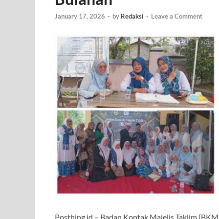
January 17, 2026
-
by
Redaksi
-
Leave a Comment
Posthing.id – Badan Kontak Majelis Taklim (BK