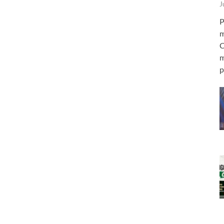
J
P
m
C
m
p