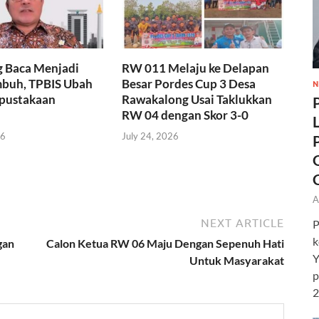
g Baca Menjadi
RW 011 Melaju ke Delapan
buh, TPBIS Ubah
Besar Pordes Cup 3 Desa
N
pustakaan
Rawakalong Usai Taklukkan
RW 04 dengan Skor 3-0
26
July 24, 2026
A
NEXT ARTICLE
P
k
gan
Calon Ketua RW 06 Maju Dengan Sepenuh Hati
Y
Untuk Masyarakat
p
2