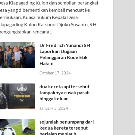
esa Klapagading Kulon dan sembilan perangkat
esa yang diberhentikan kembali mencuat ke
ermukaan. Kuasa hukum Kepala Desa
lapagading Kulon Karsono, Djoko Susanto, S.H.,
engungkapkan rencana …
Dr Fredrich Yunandi SH
Laporkan Dugaan
Pelanggaran Kode Etik
Hakim
October 17, 2024
dua kereta api tersebut
tampaknya rusak parah
hingga keluar
January 5, 2024
sejumlah penumpang dari
kedua kereta tersebut
berjalan menjauh