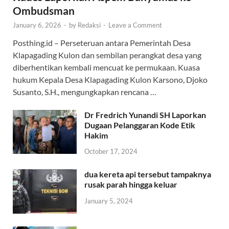
Ombudsman
January 6, 2026
-
by
Redaksi
-
Leave a Comment
Posthing.id – Perseteruan antara Pemerintah Desa
Klapagading Kulon dan sembilan perangkat desa yang
diberhentikan kembali mencuat ke permukaan. Kuasa
hukum Kepala Desa Klapagading Kulon Karsono, Djoko
Susanto, S.H., mengungkapkan rencana …
Dr Fredrich Yunandi SH Laporkan
Dugaan Pelanggaran Kode Etik
Hakim
October 17, 2024
dua kereta api tersebut tampaknya
rusak parah hingga keluar
January 5, 2024