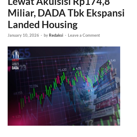
Lewat Akuisisi Rp174,8
Miliar, DADA Tbk Ekspansi
Landed Housing
January 10, 2026
-
by
Redaksi
-
Leave a Comment