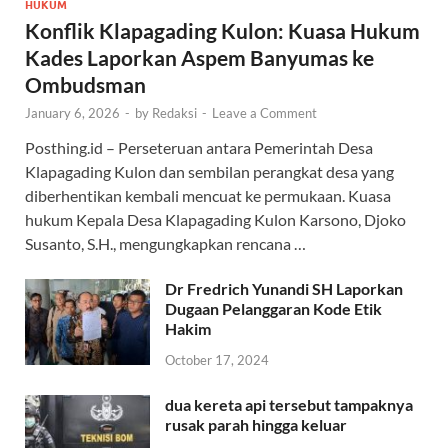
HUKUM
Konflik Klapagading Kulon: Kuasa Hukum
Kades Laporkan Aspem Banyumas ke
Ombudsman
January 6, 2026
-
by
Redaksi
-
Leave a Comment
Posthing.id – Perseteruan antara Pemerintah Desa
Klapagading Kulon dan sembilan perangkat desa yang
diberhentikan kembali mencuat ke permukaan. Kuasa
hukum Kepala Desa Klapagading Kulon Karsono, Djoko
Susanto, S.H., mengungkapkan rencana …
Dr Fredrich Yunandi SH Laporkan
Dugaan Pelanggaran Kode Etik
Hakim
October 17, 2024
dua kereta api tersebut tampaknya
rusak parah hingga keluar