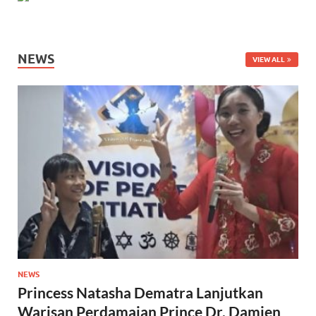
NEWS
VIEW ALL
NEWS
Princess Natasha Dematra Lanjutkan
Warisan Perdamaian Prince Dr. Damien