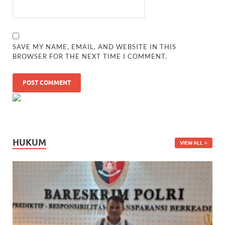
SAVE MY NAME, EMAIL, AND WEBSITE IN THIS
BROWSER FOR THE NEXT TIME I COMMENT.
HUKUM
VIEW ALL