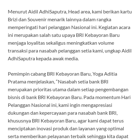
Menurut Aidil AdhiSaputra, Head area, kami berikan kartu
Brizi dan Souvenir menarik lainnya dalam rangka
memperingati hari pelanggan Nasional ini. Kegiatan acara
ini merupakan salah satu upaya BRI Kebayoran Baru
menjaga loyalitas sekaligus meningkatkan volume
transaksi para nasabah pelanggan setia kami, ungkap Aidil
AdhiSaputra kepada awak media.
Pemimpin cabang BRI Kebayoran Baru, Yoga Aditia
Pratama menjelaskan, “Nasabah setia bank BRI
merupakan prioritas utama dalam setiap pengembangan
bisnis di bank BRI Kebayoran Baru. Pada momentum Hari
Pelanggan Nasional ini, kami ingin mengapresiasi
dukungan dan kepercayaan para nasabah bank BRI,
khususnya BRI Kebayoran Baru, agar kami dapat terus
menciptakan inovasi produk dan layanan yang optimal
serta memberikan pelayanan terbaik sehingga kita dapat