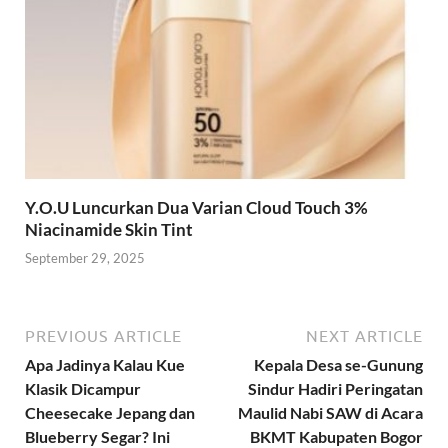
Y.O.U Luncurkan Dua Varian Cloud Touch 3%
Niacinamide Skin Tint
September 29, 2025
PREVIOUS ARTICLE
NEXT ARTICLE
Apa Jadinya Kalau Kue
Kepala Desa se-Gunung
Klasik Dicampur
Sindur Hadiri Peringatan
Cheesecake Jepang dan
Maulid Nabi SAW di Acara
Blueberry Segar? Ini
BKMT Kabupaten Bogor