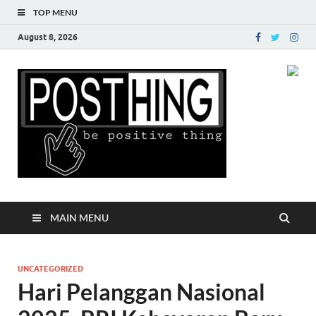
TOP MENU
August 8, 2026
Posth
MAIN MENU
UNCATEGORIZED
Hari Pelanggan Nasional