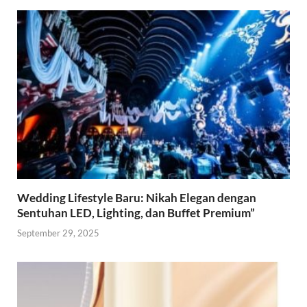
Wedding Lifestyle Baru: Nikah Elegan dengan
Sentuhan LED, Lighting, dan Buffet Premium”
September 29, 2025