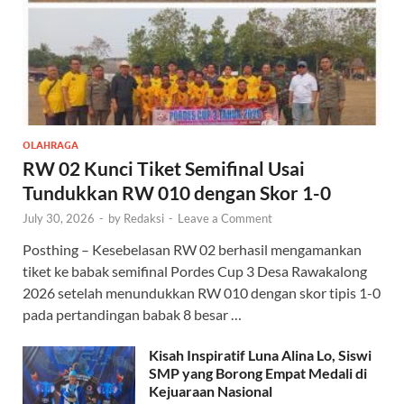
OLAHRAGA
RW 02 Kunci Tiket Semifinal Usai
Tundukkan RW 010 dengan Skor 1-0
July 30, 2026
-
by
Redaksi
-
Leave a Comment
Posthing – Kesebelasan RW 02 berhasil mengamankan
tiket ke babak semifinal Pordes Cup 3 Desa Rawakalong
2026 setelah menundukkan RW 010 dengan skor tipis 1-0
pada pertandingan babak 8 besar …
Kisah Inspiratif Luna Alina Lo, Siswi
SMP yang Borong Empat Medali di
Kejuaraan Nasional