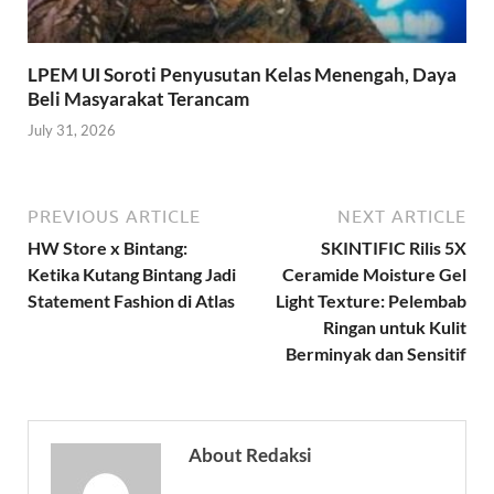
LPEM UI Soroti Penyusutan Kelas Menengah, Daya
Beli Masyarakat Terancam
July 31, 2026
PREVIOUS ARTICLE
NEXT ARTICLE
HW Store x Bintang:
SKINTIFIC Rilis 5X
Ketika Kutang Bintang Jadi
Ceramide Moisture Gel
Statement Fashion di Atlas
Light Texture: Pelembab
Ringan untuk Kulit
Berminyak dan Sensitif
About Redaksi