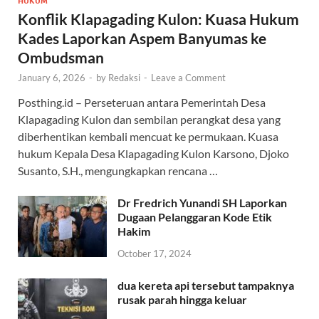
HUKUM
Konflik Klapagading Kulon: Kuasa Hukum
Kades Laporkan Aspem Banyumas ke
Ombudsman
January 6, 2026
-
by
Redaksi
-
Leave a Comment
Posthing.id – Perseteruan antara Pemerintah Desa
Klapagading Kulon dan sembilan perangkat desa yang
diberhentikan kembali mencuat ke permukaan. Kuasa
hukum Kepala Desa Klapagading Kulon Karsono, Djoko
Susanto, S.H., mengungkapkan rencana …
Dr Fredrich Yunandi SH Laporkan
Dugaan Pelanggaran Kode Etik
Hakim
October 17, 2024
dua kereta api tersebut tampaknya
rusak parah hingga keluar