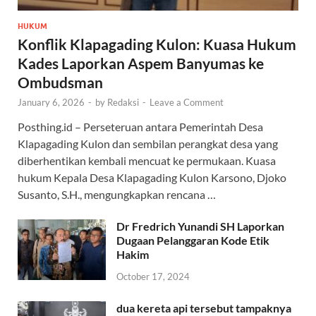
HUKUM
Konflik Klapagading Kulon: Kuasa Hukum
Kades Laporkan Aspem Banyumas ke
Ombudsman
January 6, 2026
-
by
Redaksi
-
Leave a Comment
Posthing.id – Perseteruan antara Pemerintah Desa
Klapagading Kulon dan sembilan perangkat desa yang
diberhentikan kembali mencuat ke permukaan. Kuasa
hukum Kepala Desa Klapagading Kulon Karsono, Djoko
Susanto, S.H., mengungkapkan rencana …
Dr Fredrich Yunandi SH Laporkan
Dugaan Pelanggaran Kode Etik
Hakim
October 17, 2024
dua kereta api tersebut tampaknya