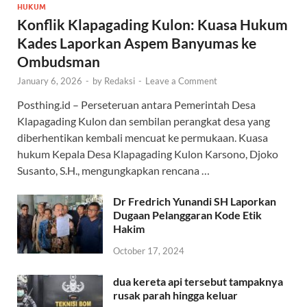
HUKUM
Konflik Klapagading Kulon: Kuasa Hukum
Kades Laporkan Aspem Banyumas ke
Ombudsman
January 6, 2026
-
by
Redaksi
-
Leave a Comment
Posthing.id – Perseteruan antara Pemerintah Desa
Klapagading Kulon dan sembilan perangkat desa yang
diberhentikan kembali mencuat ke permukaan. Kuasa
hukum Kepala Desa Klapagading Kulon Karsono, Djoko
Susanto, S.H., mengungkapkan rencana …
Dr Fredrich Yunandi SH Laporkan
Dugaan Pelanggaran Kode Etik
Hakim
October 17, 2024
dua kereta api tersebut tampaknya
rusak parah hingga keluar