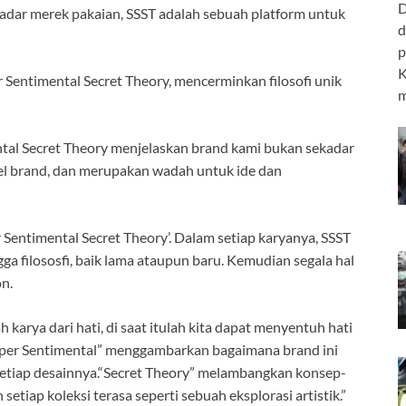
D
dar merek pakaian, SSST adalah sebuah platform untuk
d
p
K
Sentimental Secret Theory, mencerminkan filosofi unik
m
tal Secret Theory menjelaskan brand kami bukan sekadar
l brand, dan merupakan wadah untuk ide dan
 Sentimental Secret Theory’. Dalam setiap karyanya, SSST
gga filososfi, baik lama ataupun baru. Kemudian segala hal
n.
arya dari hati, di saat itulah kita dapat menyentuh hati
Super Sentimental” menggambarkan bagaimana brand ini
etiap desainnya.“Secret Theory” melambangkan konsep-
tiap koleksi terasa seperti sebuah eksplorasi artistik.”