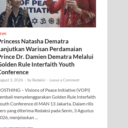
EWS
Princess Natasha Dematra
Lanjutkan Warisan Perdamaian
Prince Dr. Damien Dematra Melalui
Golden Rule Interfaith Youth
Conference
ugust 3, 2026
-
by
Redaksi
-
Leave a Comment
OSTHING – Visions of Peace Initiative (VOPI)
embali menyelenggarakan Golden Rule Interfaith
outh Conference di MAN 13 Jakarta. Dalam rilis
ers yang diterima Redaksi pada Senin, 3 Agustus
026, menjelaskan …