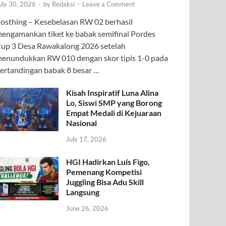
uly 30, 2026
-
by
Redaksi
-
Leave a Comment
osthing – Kesebelasan RW 02 berhasil
engamankan tiket ke babak semifinal Pordes
up 3 Desa Rawakalong 2026 setelah
enundukkan RW 010 dengan skor tipis 1-0 pada
ertandingan babak 8 besar …
Kisah Inspiratif Luna Alina
Lo, Siswi SMP yang Borong
Empat Medali di Kejuaraan
Nasional
July 17, 2026
HGI Hadirkan Luís Figo,
Pemenang Kompetisi
Juggling Bisa Adu Skill
Langsung
June 26, 2026