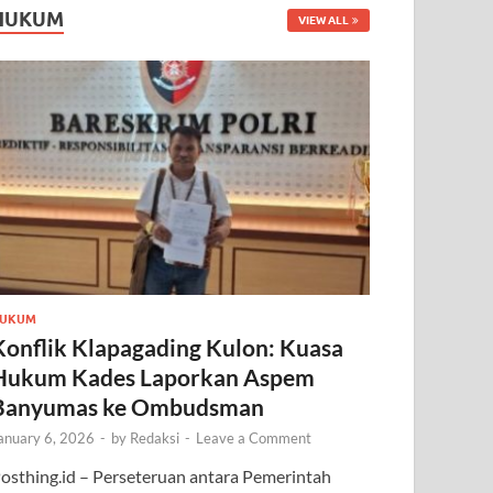
HUKUM
VIEW ALL
UKUM
Konflik Klapagading Kulon: Kuasa
Hukum Kades Laporkan Aspem
Banyumas ke Ombudsman
anuary 6, 2026
-
by
Redaksi
-
Leave a Comment
osthing.id – Perseteruan antara Pemerintah