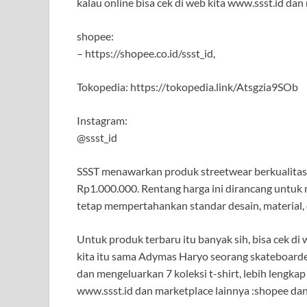
kalau online bisa cek di web kita www.ssst.id dan
shopee:
– https://shopee.co.id/ssst_id,
Tokopedia: https://tokopedia.link/Atsgzia9SOb
Instagram:
@ssst_id
SSST menawarkan produk streetwear berkualitas 
Rp1.000.000. Rentang harga ini dirancang untu
tetap mempertahankan standar desain, material,
Untuk produk terbaru itu banyak sih, bisa cek di w
kita itu sama Adymas Haryo seorang skateboard
dan mengeluarkan 7 koleksi t-shirt, lebih lengkap 
www.ssst.id dan marketplace lainnya :shopee da