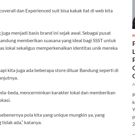
overall dan Experienced suit bisa kakak liat di web kita
juga menjadi basis brand ini sejak awal. Sebagai pusat
N
 Bandung memberikan suasana yang ideal bagi SSST untuk
s lokal sekaligus memperkenalkan identitas unik mereka
 tapi kita juga ada beberapa store diluar Bandung seperti di
anjutnya.
A
beda-beda, mencerminkan karakter lokal dan memberikan
P
okasi.
k
Y
 sebenernya pola kita yang unique mungkin ya, yang
p
tidak ada,” katanya.
2