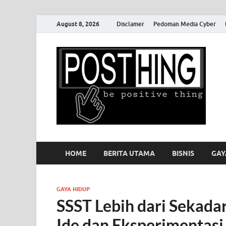
August 8, 2026
Disclamer
Pedoman Media Cyber
P
HOME
BERITA UTAMA
BISNIS
GAY
GAYA HIDUP
SSST Lebih dari Sekada
Ide dan Eksperimentasi