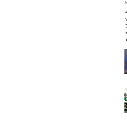
J
P
m
C
m
p