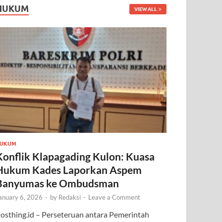
HUKUM
VIEW ALL
UKUM
Konflik Klapagading Kulon: Kuasa
Hukum Kades Laporkan Aspem
Banyumas ke Ombudsman
anuary 6, 2026
-
by
Redaksi
-
Leave a Comment
osthing.id – Perseteruan antara Pemerintah