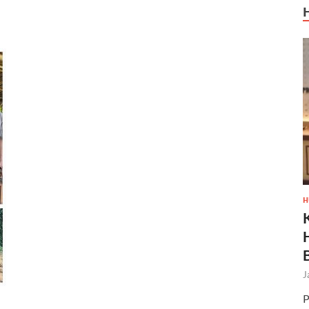
H
J
P