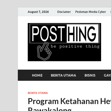
August 7, 2026
Disclamer
Pedoman Media Cyber
P
HOME
BERITA UTAMA
BISNIS
GAY
BERITA UTAMA
Program Ketahanan Hew
Rawakalong