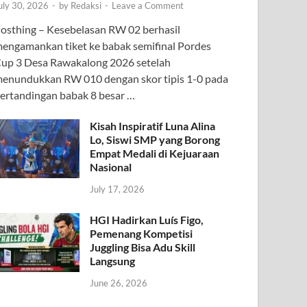
uly 30, 2026
-
by
Redaksi
-
Leave a Comment
osthing – Kesebelasan RW 02 berhasil
engamankan tiket ke babak semifinal Pordes
up 3 Desa Rawakalong 2026 setelah
enundukkan RW 010 dengan skor tipis 1-0 pada
ertandingan babak 8 besar …
Kisah Inspiratif Luna Alina
Lo, Siswi SMP yang Borong
Empat Medali di Kejuaraan
Nasional
July 17, 2026
HGI Hadirkan Luís Figo,
Pemenang Kompetisi
Juggling Bisa Adu Skill
Langsung
June 26, 2026