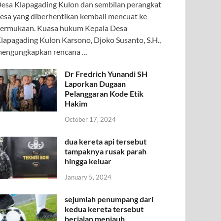
esa Klapagading Kulon dan sembilan perangkat
esa yang diberhentikan kembali mencuat ke
ermukaan. Kuasa hukum Kepala Desa
lapagading Kulon Karsono, Djoko Susanto, S.H.,
engungkapkan rencana …
Dr Fredrich Yunandi SH
Laporkan Dugaan
Pelanggaran Kode Etik
Hakim
October 17, 2024
dua kereta api tersebut
tampaknya rusak parah
hingga keluar
January 5, 2024
sejumlah penumpang dari
kedua kereta tersebut
berjalan menjauh