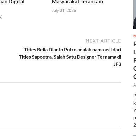
an Digital
Masyarakat Terancam
July 31, 2026
26
N
NEXT ARTICLE
Tities Rella Dianto Putro adalah nama asli dari
Tities Sapoetra, Salah Satu Designer Ternama di
JF3
A
P
k
Y
p
2