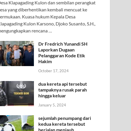
esa Klapagading Kulon dan sembilan perangkat
esa yang diberhentikan kembali mencuat ke
ermukaan. Kuasa hukum Kepala Desa
lapagading Kulon Karsono, Djoko Susanto, S.H.,
engungkapkan rencana …
Dr Fredrich Yunandi SH
Laporkan Dugaan
Pelanggaran Kode Etik
Hakim
October 17, 2024
dua kereta api tersebut
tampaknya rusak parah
hingga keluar
January 5, 2024
sejumlah penumpang dari
kedua kereta tersebut
berjalan menjauh