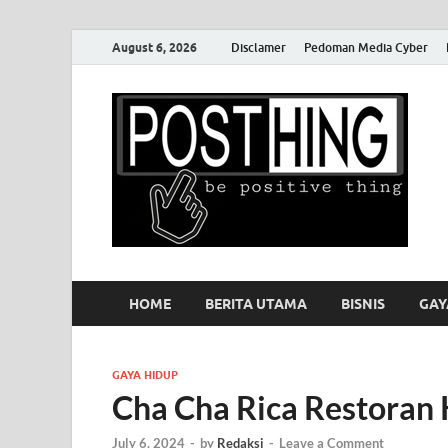
August 6, 2026
Disclamer
Pedoman Media Cyber
P
HOME
BERITA UTAMA
BISNIS
GAY
GAYA HIDUP
Cha Cha Rica Restoran 
July 6, 2024
-
by
Redaksi
-
Leave a Comment