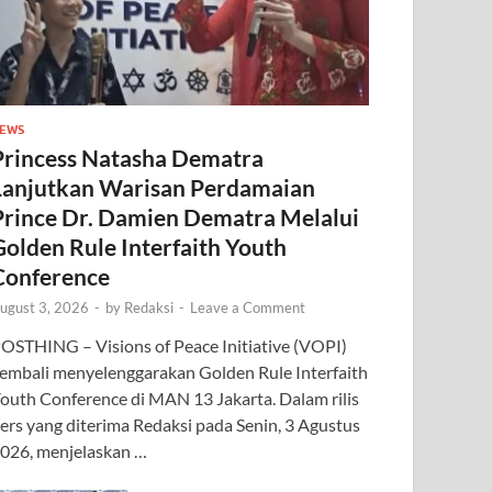
EWS
Princess Natasha Dematra
Lanjutkan Warisan Perdamaian
Prince Dr. Damien Dematra Melalui
Golden Rule Interfaith Youth
Conference
ugust 3, 2026
-
by
Redaksi
-
Leave a Comment
OSTHING – Visions of Peace Initiative (VOPI)
embali menyelenggarakan Golden Rule Interfaith
outh Conference di MAN 13 Jakarta. Dalam rilis
ers yang diterima Redaksi pada Senin, 3 Agustus
026, menjelaskan …