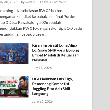
uly 30, 2026
-
by
Redaksi
-
Leave a Comment
osthing – Kesebelasan RW 02 berhasil
engamankan tiket ke babak semifinal Pordes
up 3 Desa Rawakalong 2026 setelah
enundukkan RW 010 dengan skor tipis 1-0 pada
ertandingan babak 8 besar …
Kisah Inspiratif Luna Alina
Lo, Siswi SMP yang Borong
Empat Medali di Kejuaraan
Nasional
July 17, 2026
HGI Hadirkan Luís Figo,
Pemenang Kompetisi
Juggling Bisa Adu Skill
Langsung
June 26, 2026