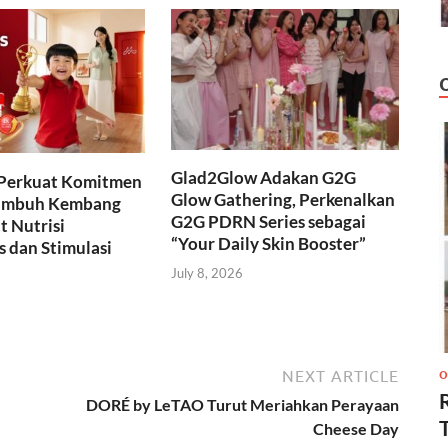
Glad2Glow Adakan G2G
Perkuat Komitmen
Glow Gathering, Perkenalkan
umbuh Kembang
G2G PDRN Series sebagai
 Nutrisi
“Your Daily Skin Booster”
s dan Stimulasi
July 8, 2026
NEXT ARTICLE
O
DORÉ by LeTAO Turut Meriahkan Perayaan
Cheese Day