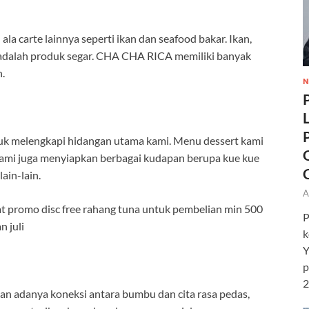
la carte lainnya seperti ikan dan seafood bakar. Ikan,
n adalah produk segar. CHA CHA RICA memiliki banyak
.
N
uk melengkapi hidangan utama kami. Menu dessert kami
u kami juga menyiapkan berbagai kudapan berupa kue kue
lain-lain.
A
at promo disc free rahang tuna untuk pembelian min 500
P
n juli
k
Y
p
2
 adanya koneksi antara bumbu dan cita rasa pedas,