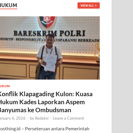
HUKUM
VIEW ALL
UKUM
Konflik Klapagading Kulon: Kuasa
Hukum Kades Laporkan Aspem
Banyumas ke Ombudsman
anuary 6, 2026
-
by
Redaksi
-
Leave a Comment
osthing.id – Perseteruan antara Pemerintah