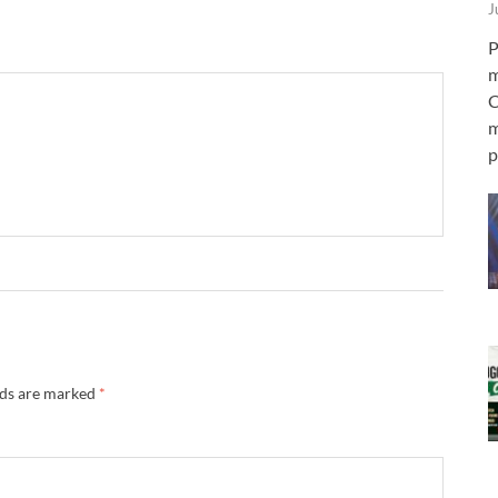
J
P
m
C
m
p
lds are marked
*