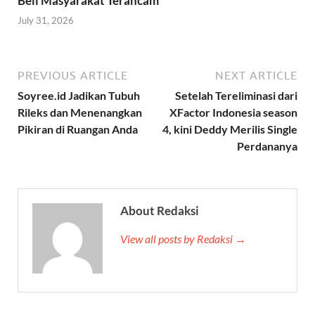
Beli Masyarakat Terancam
July 31, 2026
PREVIOUS ARTICLE
NEXT ARTICLE
Soyree.id Jadikan Tubuh
Setelah Tereliminasi dari
Rileks dan Menenangkan
XFactor Indonesia season
Pikiran di Ruangan Anda
4, kini Deddy Merilis Single
Perdananya
About Redaksi
View all posts by Redaksi →