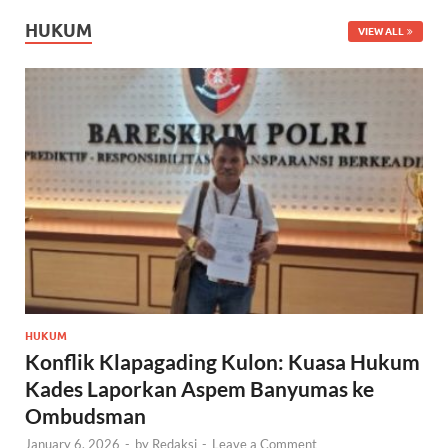
HUKUM
VIEW ALL
HUKUM
Konflik Klapagading Kulon: Kuasa Hukum
Kades Laporkan Aspem Banyumas ke
Ombudsman
January 6, 2026
-
by
Redaksi
-
Leave a Comment