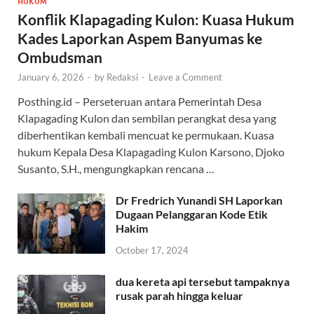
HUKUM
Konflik Klapagading Kulon: Kuasa Hukum
Kades Laporkan Aspem Banyumas ke
Ombudsman
January 6, 2026
-
by
Redaksi
-
Leave a Comment
Posthing.id – Perseteruan antara Pemerintah Desa
Klapagading Kulon dan sembilan perangkat desa yang
diberhentikan kembali mencuat ke permukaan. Kuasa
hukum Kepala Desa Klapagading Kulon Karsono, Djoko
Susanto, S.H., mengungkapkan rencana …
Dr Fredrich Yunandi SH Laporkan
Dugaan Pelanggaran Kode Etik
Hakim
October 17, 2024
dua kereta api tersebut tampaknya
rusak parah hingga keluar