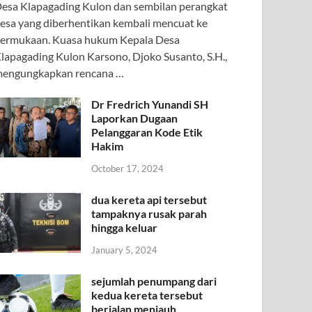
esa Klapagading Kulon dan sembilan perangkat
esa yang diberhentikan kembali mencuat ke
ermukaan. Kuasa hukum Kepala Desa
lapagading Kulon Karsono, Djoko Susanto, S.H.,
engungkapkan rencana …
Dr Fredrich Yunandi SH
Laporkan Dugaan
Pelanggaran Kode Etik
Hakim
October 17, 2024
dua kereta api tersebut
tampaknya rusak parah
hingga keluar
January 5, 2024
sejumlah penumpang dari
kedua kereta tersebut
berjalan menjauh