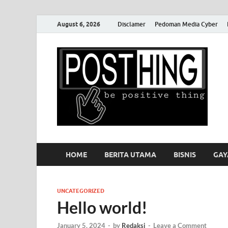
August 6, 2026
Disclamer
Pedoman Media Cyber
P
HOME
BERITA UTAMA
BISNIS
GAY
UNCATEGORIZED
Hello world!
January 5, 2024
-
by
Redaksi
-
Leave a Comment