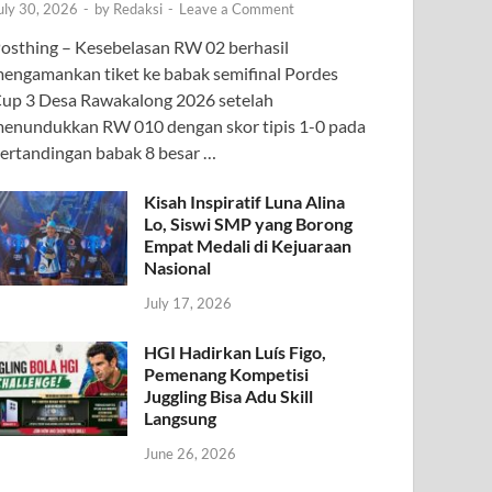
uly 30, 2026
-
by
Redaksi
-
Leave a Comment
osthing – Kesebelasan RW 02 berhasil
engamankan tiket ke babak semifinal Pordes
up 3 Desa Rawakalong 2026 setelah
enundukkan RW 010 dengan skor tipis 1-0 pada
ertandingan babak 8 besar …
Kisah Inspiratif Luna Alina
Lo, Siswi SMP yang Borong
Empat Medali di Kejuaraan
Nasional
July 17, 2026
HGI Hadirkan Luís Figo,
Pemenang Kompetisi
Juggling Bisa Adu Skill
Langsung
June 26, 2026