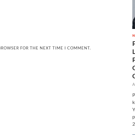
N
 BROWSER FOR THE NEXT TIME I COMMENT.
A
P
k
Y
p
2