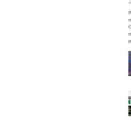
J
P
m
C
m
p