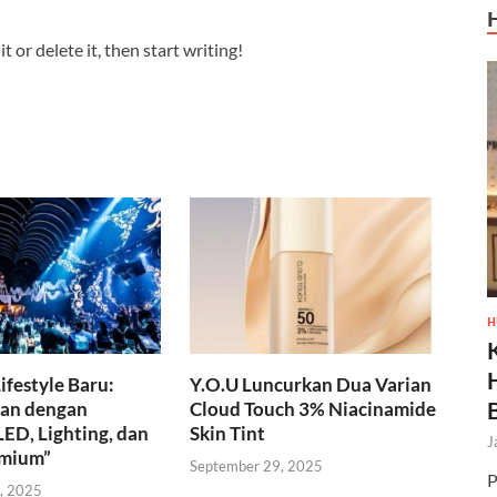
 or delete it, then start writing!
H
festyle Baru:
Y.O.U Luncurkan Dua Varian
gan dengan
Cloud Touch 3% Niacinamide
ED, Lighting, dan
Skin Tint
J
emium”
September 29, 2025
P
, 2025