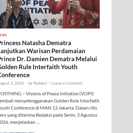
EWS
Princess Natasha Dematra
Lanjutkan Warisan Perdamaian
Prince Dr. Damien Dematra Melalui
Golden Rule Interfaith Youth
Conference
ugust 3, 2026
-
by
Redaksi
-
Leave a Comment
OSTHING – Visions of Peace Initiative (VOPI)
embali menyelenggarakan Golden Rule Interfaith
outh Conference di MAN 13 Jakarta. Dalam rilis
ers yang diterima Redaksi pada Senin, 3 Agustus
026, menjelaskan …