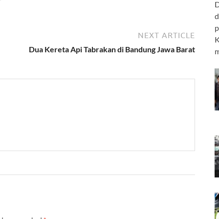
D
d
p
NEXT ARTICLE
K
Dua Kereta Api Tabrakan di Bandung Jawa Barat
m