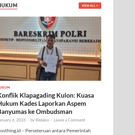
HUKUM
VIEW ALL
UKUM
Konflik Klapagading Kulon: Kuasa
Hukum Kades Laporkan Aspem
Banyumas ke Ombudsman
anuary 6, 2026
-
by
Redaksi
-
Leave a Comment
osthing.id – Perseteruan antara Pemerintah