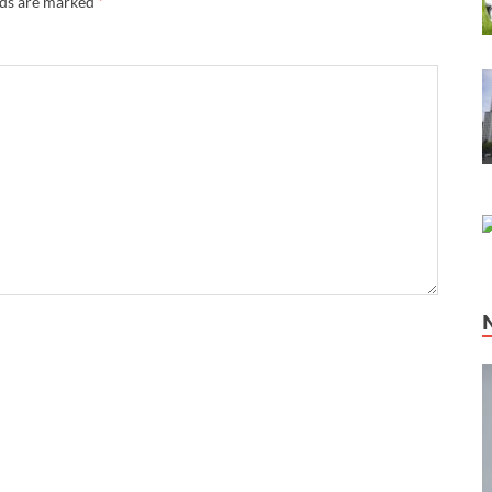
lds are marked
*