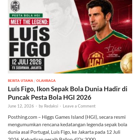
BERITA UTAMA
/
OLAHRAGA
Luís Figo, Ikon Sepak Bola Dunia Hadir di
Puncak Pesta Bola HGI 2026
June 12, 2026
-
by
Redaksi
-
Leave a Comment
Posthing.com – Higgs Games Island (HGI), secara resmi
mengumumkan rencana kedatangan legenda sepak bola
dunia asal Portugal, Luís Figo, ke Jakarta pada 12 Juli
2026. Kehadiran peraih Ballon d’Or 2000 …