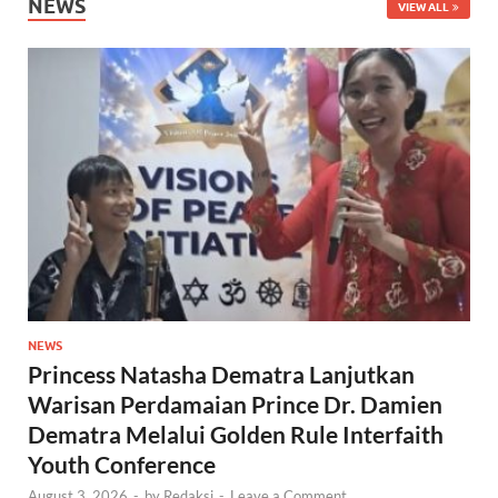
NEWS
VIEW ALL
NEWS
Princess Natasha Dematra Lanjutkan
Warisan Perdamaian Prince Dr. Damien
Dematra Melalui Golden Rule Interfaith
Youth Conference
August 3, 2026
-
by
Redaksi
-
Leave a Comment