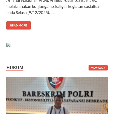
Amanat Nasional (PAN), Primus Yustisio, S.E., M.AP.,
melaksanakan kunjungan sekaligus kegiatan sosialisasi
pada Selasa (9/12/2025). …
READ MORE
HUKUM
VIEW ALL