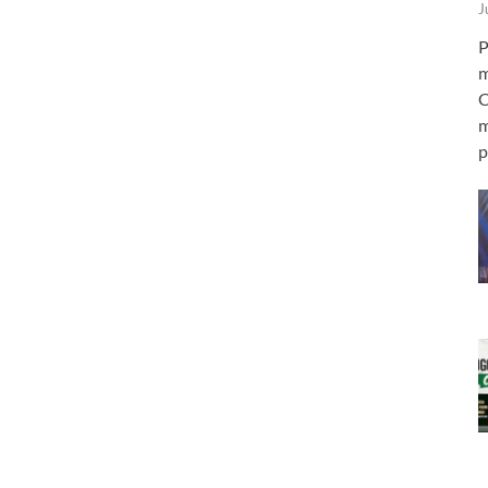
J
P
m
C
m
p