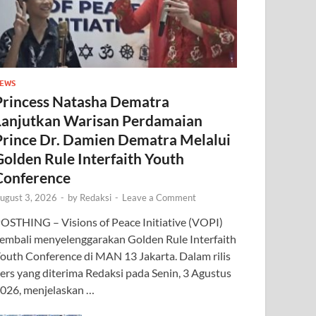
EWS
Princess Natasha Dematra
Lanjutkan Warisan Perdamaian
Prince Dr. Damien Dematra Melalui
Golden Rule Interfaith Youth
Conference
ugust 3, 2026
-
by
Redaksi
-
Leave a Comment
OSTHING – Visions of Peace Initiative (VOPI)
embali menyelenggarakan Golden Rule Interfaith
outh Conference di MAN 13 Jakarta. Dalam rilis
ers yang diterima Redaksi pada Senin, 3 Agustus
026, menjelaskan …