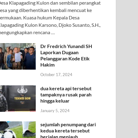
esa Klapagading Kulon dan sembilan perangkat
esa yang diberhentikan kembali mencuat ke
ermukaan. Kuasa hukum Kepala Desa
lapagading Kulon Karsono, Djoko Susanto, S.H.,
engungkapkan rencana …
Dr Fredrich Yunandi SH
Laporkan Dugaan
Pelanggaran Kode Etik
Hakim
October 17, 2024
dua kereta api tersebut
tampaknya rusak parah
hingga keluar
January 5, 2024
sejumlah penumpang dari
kedua kereta tersebut
berjalan menjauh