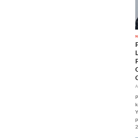
N
A
P
k
Y
p
2