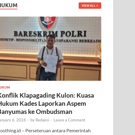
HUKUM
VIEW ALL
UKUM
Konflik Klapagading Kulon: Kuasa
Hukum Kades Laporkan Aspem
Banyumas ke Ombudsman
anuary 6, 2026
-
by
Redaksi
-
Leave a Comment
osthing.id – Perseteruan antara Pemerintah