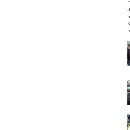
D
d
p
K
m