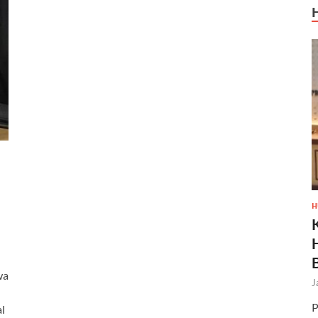
H
wa
J
P
l