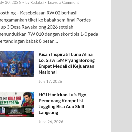
uly 30, 2026
-
by
Redaksi
-
Leave a Comment
osthing – Kesebelasan RW 02 berhasil
engamankan tiket ke babak semifinal Pordes
up 3 Desa Rawakalong 2026 setelah
enundukkan RW 010 dengan skor tipis 1-0 pada
ertandingan babak 8 besar …
Kisah Inspiratif Luna Alina
Lo, Siswi SMP yang Borong
Empat Medali di Kejuaraan
Nasional
July 17, 2026
HGI Hadirkan Luís Figo,
Pemenang Kompetisi
Juggling Bisa Adu Skill
Langsung
June 26, 2026