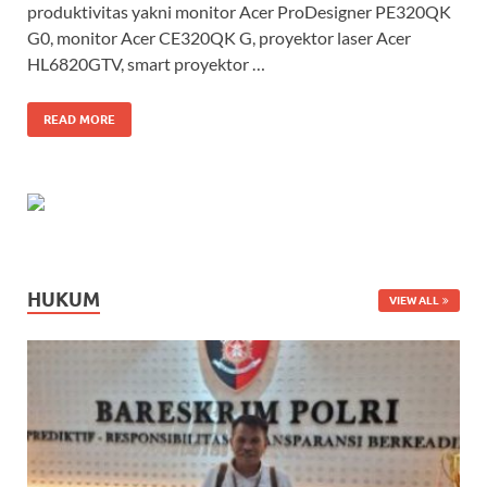
produktivitas yakni monitor Acer ProDesigner PE320QK
G0, monitor Acer CE320QK G, proyektor laser Acer
HL6820GTV, smart proyektor …
READ MORE
HUKUM
VIEW ALL